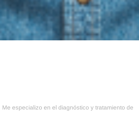
especializo en el diagnóstico y tratamiento de
garga